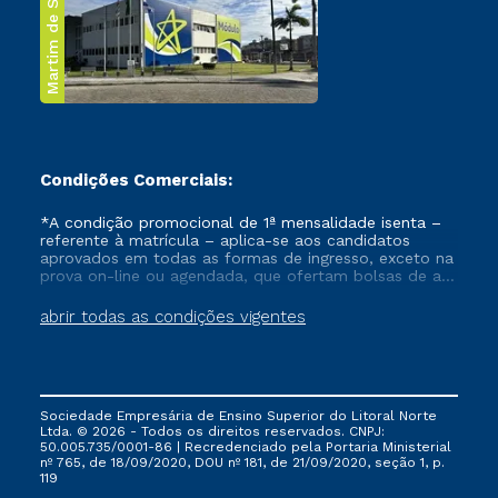
Martim de Sá
Condições Comerciais:
*A condição promocional de 1ª mensalidade isenta –
referente à matrícula – aplica-se aos candidatos
aprovados em todas as formas de ingresso, exceto na
prova on-line ou agendada, que ofertam bolsas de até
50% de desconto, ambos ingressantes no semestre
vigente, que ainda não tenham efetivado e/ou não
abrir todas as condições vigentes
tenham cancelado ou trancado sua matrícula em uma
das Instituições da Cruzeiro do Sul Educacional, no
período de um ano. Tais condições não se aplicam
aos cursos de Medicina, e também para matriculados
via FIES, Prouni e outros programas governamentais, e
Sociedade Empresária de Ensino Superior do Litoral Norte
não se acumula com nenhuma outra campanha
Ltda. © 2026 - Todos os direitos reservados. CNPJ:
ofertada pela Instituição.
50.005.735/0001-86 | Recredenciado pela Portaria Ministerial
nº 765, de 18/09/2020, DOU nº 181, de 21/09/2020, seção 1, p.
119