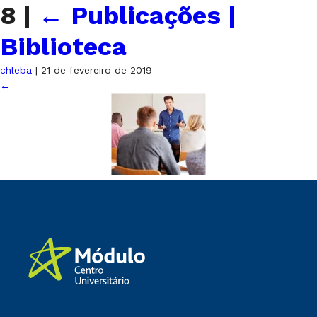
8
|
←
Publicações |
Biblioteca
chleba
|
21 de fevereiro de 2019
←