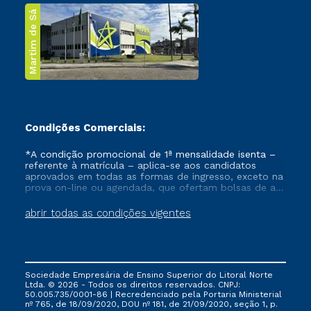
Martim de Sá
Condições Comerciais:
*A condição promocional de 1ª mensalidade isenta –
referente à matrícula – aplica-se aos candidatos
aprovados em todas as formas de ingresso, exceto na
prova on-line ou agendada, que ofertam bolsas de até
50% de desconto, ambos ingressantes no semestre
vigente, que ainda não tenham efetivado e/ou não
abrir todas as condições vigentes
tenham cancelado ou trancado sua matrícula em uma
das Instituições da Cruzeiro do Sul Educacional, no
período de um ano. Tais condições não se aplicam
aos cursos de Medicina, e também para matriculados
via FIES, Prouni e outros programas governamentais, e
Sociedade Empresária de Ensino Superior do Litoral Norte
não se acumula com nenhuma outra campanha
Ltda. © 2026 - Todos os direitos reservados. CNPJ:
ofertada pela Instituição.
50.005.735/0001-86 | Recredenciado pela Portaria Ministerial
nº 765, de 18/09/2020, DOU nº 181, de 21/09/2020, seção 1, p.