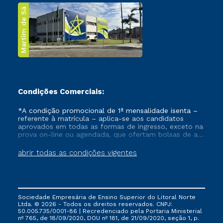
Martim de Sá
Condições Comerciais:
*A condição promocional de 1ª mensalidade isenta –
referente à matrícula – aplica-se aos candidatos
aprovados em todas as formas de ingresso, exceto na
prova on-line ou agendada, que ofertam bolsas de até
50% de desconto, ambos ingressantes no semestre
vigente, que ainda não tenham efetivado e/ou não
abrir todas as condições vigentes
tenham cancelado ou trancado sua matrícula em uma
das Instituições da Cruzeiro do Sul Educacional, no
período de um ano. Tais condições não se aplicam
aos cursos de Medicina, e também para matriculados
via FIES, Prouni e outros programas governamentais, e
Sociedade Empresária de Ensino Superior do Litoral Norte
não se acumula com nenhuma outra campanha
Ltda. © 2026 - Todos os direitos reservados. CNPJ:
ofertada pela Instituição.
50.005.735/0001-86 | Recredenciado pela Portaria Ministerial
nº 765, de 18/09/2020, DOU nº 181, de 21/09/2020, seção 1, p.