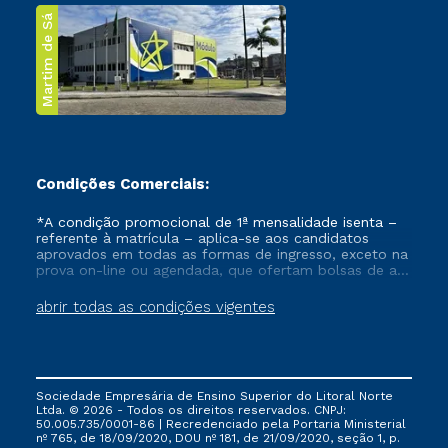
Martim de Sá
Condições Comerciais:
*A condição promocional de 1ª mensalidade isenta –
referente à matrícula – aplica-se aos candidatos
aprovados em todas as formas de ingresso, exceto na
prova on-line ou agendada, que ofertam bolsas de até
50% de desconto, ambos ingressantes no semestre
vigente, que ainda não tenham efetivado e/ou não
abrir todas as condições vigentes
tenham cancelado ou trancado sua matrícula em uma
das Instituições da Cruzeiro do Sul Educacional, no
período de um ano. Tais condições não se aplicam
aos cursos de Medicina, e também para matriculados
via FIES, Prouni e outros programas governamentais, e
Sociedade Empresária de Ensino Superior do Litoral Norte
não se acumula com nenhuma outra campanha
Ltda. © 2026 - Todos os direitos reservados. CNPJ:
ofertada pela Instituição.
50.005.735/0001-86 | Recredenciado pela Portaria Ministerial
nº 765, de 18/09/2020, DOU nº 181, de 21/09/2020, seção 1, p.