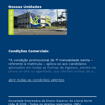
Nossas Unidades
Martim de Sá
Condições Comerciais:
*A condição promocional de 1ª mensalidade isenta –
referente à matrícula – aplica-se aos candidatos
aprovados em todas as formas de ingresso, exceto na
prova on-line ou agendada, que ofertam bolsas de até
50% de desconto, ambos ingressantes no semestre
vigente, que ainda não tenham efetivado e/ou não
abrir todas as condições vigentes
tenham cancelado ou trancado sua matrícula em uma
das Instituições da Cruzeiro do Sul Educacional, no
período de um ano. Tais condições não se aplicam
aos cursos de Medicina, e também para matriculados
via FIES, Prouni e outros programas governamentais, e
Sociedade Empresária de Ensino Superior do Litoral Norte
não se acumula com nenhuma outra campanha
Ltda. © 2026 - Todos os direitos reservados. CNPJ: