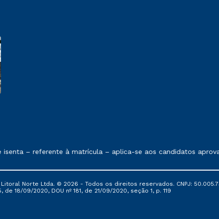
 exposto no contrato de prestação de serviços.
senta – referente à matrícula – aplica-se aos candidatos aprov
itoral Norte Ltda. © 2026 - Todos os direitos reservados. CNPJ: 50.005.7
, de 18/09/2020, DOU nº 181, de 21/09/2020, seção 1, p. 119