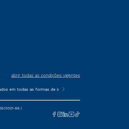
abrir todas as condições vigentes
ados em todas as formas de ingresso, exceto na prova on-line o
**Semipresencial é um formato do E
35/0001-86 |