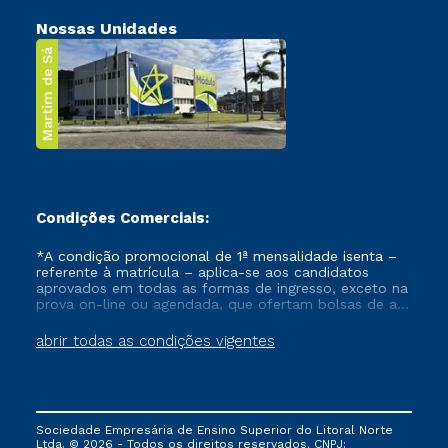
Nossas Unidades
Martim de Sá
Condições Comerciais:
*A condição promocional de 1ª mensalidade isenta –
referente à matrícula – aplica-se aos candidatos
aprovados em todas as formas de ingresso, exceto na
prova on-line ou agendada, que ofertam bolsas de até
50% de desconto, ambos ingressantes no semestre
vigente, que ainda não tenham efetivado e/ou não
abrir todas as condições vigentes
tenham cancelado ou trancado sua matrícula em uma
das Instituições da Cruzeiro do Sul Educacional, no
período de um ano. Tais condições não se aplicam
aos cursos de Medicina, e também para matriculados
via FIES, Prouni e outros programas governamentais, e
Sociedade Empresária de Ensino Superior do Litoral Norte
não se acumula com nenhuma outra campanha
Ltda. © 2026 - Todos os direitos reservados. CNPJ: