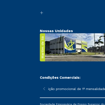
Nossas Unidades
Martim de Sá
Condições Comerciais:
 poderão sofrer alterações nos períodos de rematrícula conforme
*A condição promocional de 1ª mensalidade i
Sociedade Empresária de Ensino Superior do L