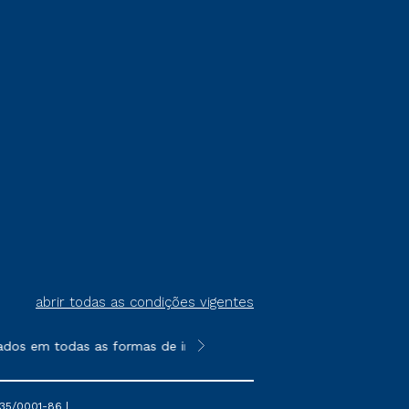
abrir todas as condições vigentes
ados em todas as formas de ingresso, exceto na prova on-line o
**Semipresencial é um formato do E
35/0001-86 |