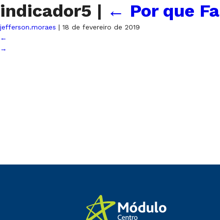
indicador5
|
←
Por que Fa
jefferson.moraes
|
18 de fevereiro de 2019
←
→