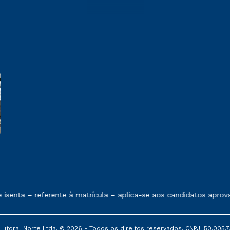
 exposto no contrato de prestação de serviços.
senta – referente à matrícula – aplica-se aos candidatos aprov
itoral Norte Ltda. © 2026 - Todos os direitos reservados. CNPJ: 50.005.7