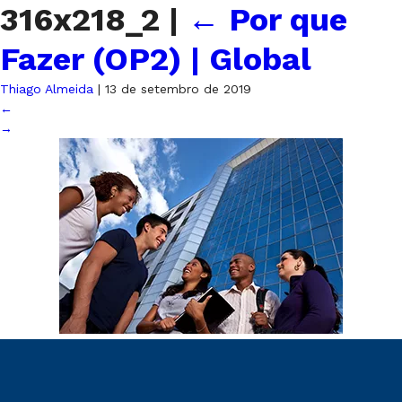
316x218_2
|
←
Por que
Fazer (OP2) | Global
Thiago Almeida
|
13 de setembro de 2019
←
→