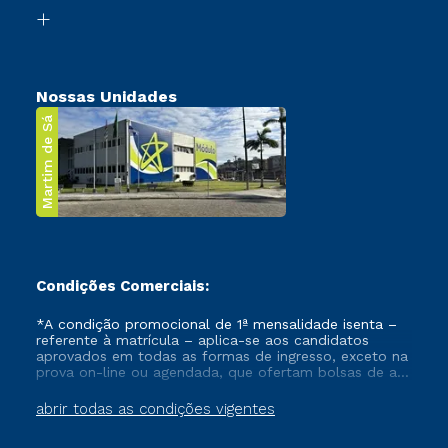
Biblioteca
Transferência
Nossas Unidades
Martim de Sá
Condições Comerciais:
*A condição promocional de 1ª mensalidade isenta –
referente à matrícula – aplica-se aos candidatos
aprovados em todas as formas de ingresso, exceto na
prova on-line ou agendada, que ofertam bolsas de até
50% de desconto, ambos ingressantes no semestre
vigente, que ainda não tenham efetivado e/ou não
abrir todas as condições vigentes
tenham cancelado ou trancado sua matrícula em uma
das Instituições da Cruzeiro do Sul Educacional, no