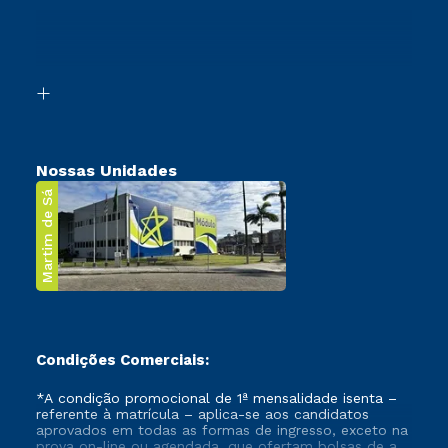
Ingresso via Enem
Canais de Atendimento
Retorne ao Curso
Acessibilidade
Segunda Graduação
Biblioteca
Transferência
Nossas Unidades
Martim de Sá
Condições Comerciais:
*A condição promocional de 1ª mensalidade isenta –
referente à matrícula – aplica-se aos candidatos
aprovados em todas as formas de ingresso, exceto na
prova on-line ou agendada, que ofertam bolsas de até