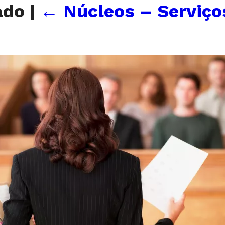
rado
|
←
Núcleos – Serviç