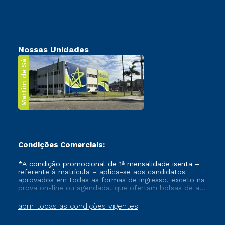
Biblioteca
Transferência
Nossas Unidades
Martim de Sá
Condições Comerciais:
*A condição promocional de 1ª mensalidade isenta –
referente à matrícula – aplica-se aos candidatos
aprovados em todas as formas de ingresso, exceto na
prova on-line ou agendada, que ofertam bolsas de até
50% de desconto, ambos ingressantes no semestre
vigente, que ainda não tenham efetivado e/ou não
abrir todas as condições vigentes
tenham cancelado ou trancado sua matrícula em uma
das Instituições da Cruzeiro do Sul Educacional, no