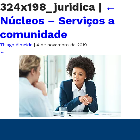
324x198_juridica
|
←
Núcleos – Serviços a
comunidade
Thiago Almeida
|
4 de novembro de 2019
←