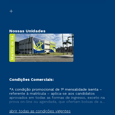
Acessibilidade
Segunda Graduação
Biblioteca
Transferência
Nossas Unidades
Martim de Sá
Condições Comerciais:
*A condição promocional de 1ª mensalidade isenta –
referente à matrícula – aplica-se aos candidatos
aprovados em todas as formas de ingresso, exceto na
prova on-line ou agendada, que ofertam bolsas de até
50% de desconto, ambos ingressantes no semestre
vigente, que ainda não tenham efetivado e/ou não
abrir todas as condições vigentes
tenham cancelado ou trancado sua matrícula em uma