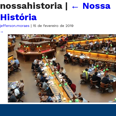
nossahistoria
|
←
Nossa
História
jefferson.moraes
|
15 de fevereiro de 2019
→