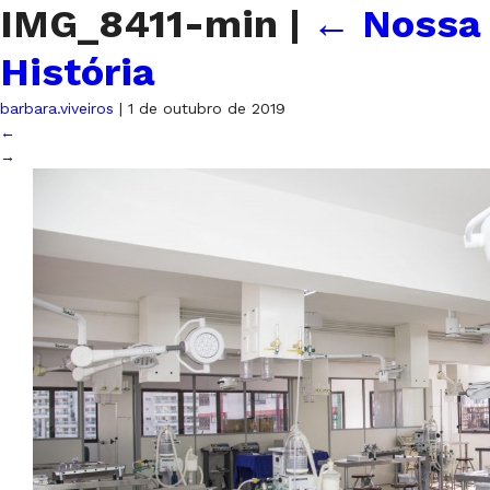
IMG_8411-min
|
←
Nossa
História
barbara.viveiros
|
1 de outubro de 2019
←
→