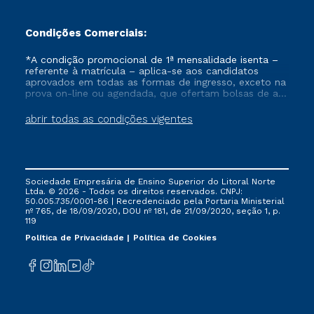
Condições Comerciais:
*A condição promocional de 1ª mensalidade isenta –
referente à matrícula – aplica-se aos candidatos
aprovados em todas as formas de ingresso, exceto na
prova on-line ou agendada, que ofertam bolsas de até
50% de desconto, ambos ingressantes no semestre
vigente, que ainda não tenham efetivado e/ou não
abrir todas as condições vigentes
tenham cancelado ou trancado sua matrícula em uma
das Instituições da Cruzeiro do Sul Educacional, no
período de um ano. Tais condições não se aplicam
aos cursos de Medicina, e também para matriculados
via FIES, Prouni e outros programas governamentais, e
Sociedade Empresária de Ensino Superior do Litoral Norte
não se acumula com nenhuma outra campanha
Ltda. © 2026 - Todos os direitos reservados. CNPJ:
ofertada pela Instituição.
50.005.735/0001-86 | Recredenciado pela Portaria Ministerial
nº 765, de 18/09/2020, DOU nº 181, de 21/09/2020, seção 1, p.
119
Política de Privacidade
Política de Cookies