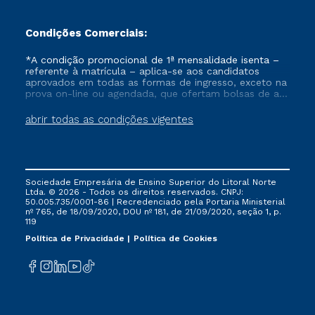
Condições Comerciais:
*A condição promocional de 1ª mensalidade isenta –
referente à matrícula – aplica-se aos candidatos
aprovados em todas as formas de ingresso, exceto na
prova on-line ou agendada, que ofertam bolsas de até
50% de desconto, ambos ingressantes no semestre
vigente, que ainda não tenham efetivado e/ou não
abrir todas as condições vigentes
tenham cancelado ou trancado sua matrícula em uma
das Instituições da Cruzeiro do Sul Educacional, no
período de um ano. Tais condições não se aplicam
aos cursos de Medicina, e também para matriculados
via FIES, Prouni e outros programas governamentais, e
Sociedade Empresária de Ensino Superior do Litoral Norte
não se acumula com nenhuma outra campanha
Ltda. © 2026 - Todos os direitos reservados. CNPJ:
ofertada pela Instituição.
50.005.735/0001-86 | Recredenciado pela Portaria Ministerial
nº 765, de 18/09/2020, DOU nº 181, de 21/09/2020, seção 1, p.
119
Política de Privacidade
Política de Cookies