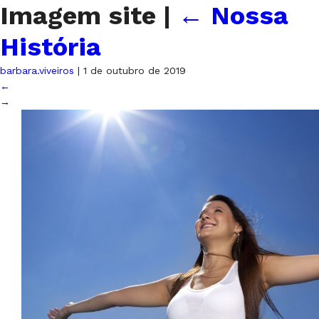
Imagem site
|
←
Nossa
História
barbara.viveiros
|
1 de outubro de 2019
←
→