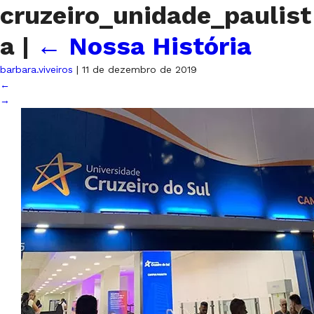
cruzeiro_unidade_paulist
a
|
←
Nossa História
barbara.viveiros
|
11 de dezembro de 2019
←
→