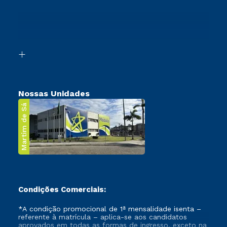
Cursos Profissionalizantes
Sou Ex-Aluno
Ingresso via Enem
Canais de Atendimento
Retorne ao Curso
Acessibilidade
Segunda Graduação
Biblioteca
Transferência
Nossas Unidades
Martim de Sá
Condições Comerciais:
*A condição promocional de 1ª mensalidade isenta –
referente à matrícula – aplica-se aos candidatos
aprovados em todas as formas de ingresso, exceto na