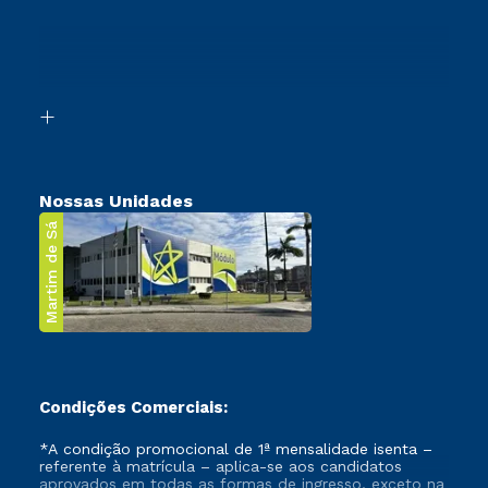
Cursos Profissionalizantes
Sou Ex-Aluno
Ingresso via Enem
Canais de Atendimento
Retorne ao Curso
Acessibilidade
Segunda Graduação
Biblioteca
Transferência
Nossas Unidades
Martim de Sá
Condições Comerciais:
*A condição promocional de 1ª mensalidade isenta –
referente à matrícula – aplica-se aos candidatos
aprovados em todas as formas de ingresso, exceto na