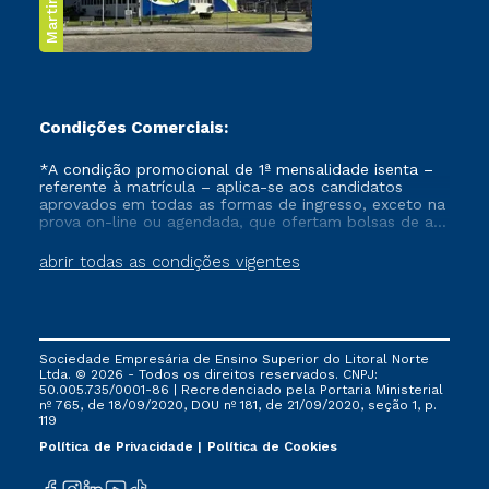
Condições Comerciais:
*A condição promocional de 1ª mensalidade isenta –
referente à matrícula – aplica-se aos candidatos
aprovados em todas as formas de ingresso, exceto na
prova on-line ou agendada, que ofertam bolsas de até
50% de desconto, ambos ingressantes no semestre
vigente, que ainda não tenham efetivado e/ou não
abrir todas as condições vigentes
tenham cancelado ou trancado sua matrícula em uma
das Instituições da Cruzeiro do Sul Educacional, no
período de um ano. Tais condições não se aplicam
aos cursos de Medicina, e também para matriculados
via FIES, Prouni e outros programas governamentais, e
Sociedade Empresária de Ensino Superior do Litoral Norte
não se acumula com nenhuma outra campanha
Ltda. © 2026 - Todos os direitos reservados. CNPJ:
ofertada pela Instituição.
50.005.735/0001-86 | Recredenciado pela Portaria Ministerial
nº 765, de 18/09/2020, DOU nº 181, de 21/09/2020, seção 1, p.
119
Política de Privacidade
Política de Cookies