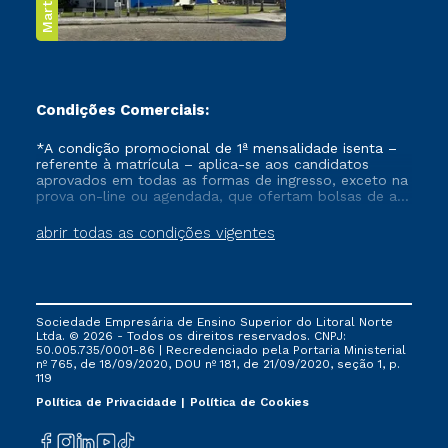
Condições Comerciais:
*A condição promocional de 1ª mensalidade isenta –
referente à matrícula – aplica-se aos candidatos
aprovados em todas as formas de ingresso, exceto na
prova on-line ou agendada, que ofertam bolsas de até
50% de desconto, ambos ingressantes no semestre
vigente, que ainda não tenham efetivado e/ou não
abrir todas as condições vigentes
tenham cancelado ou trancado sua matrícula em uma
das Instituições da Cruzeiro do Sul Educacional, no
período de um ano. Tais condições não se aplicam
aos cursos de Medicina, e também para matriculados
via FIES, Prouni e outros programas governamentais, e
Sociedade Empresária de Ensino Superior do Litoral Norte
não se acumula com nenhuma outra campanha
Ltda. © 2026 - Todos os direitos reservados. CNPJ:
ofertada pela Instituição.
50.005.735/0001-86 | Recredenciado pela Portaria Ministerial
nº 765, de 18/09/2020, DOU nº 181, de 21/09/2020, seção 1, p.
119
Política de Privacidade
Política de Cookies