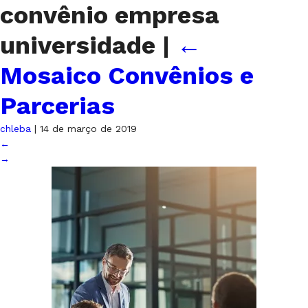
convênio empresa
universidade
|
←
Mosaico Convênios e
Parcerias
chleba
|
14 de março de 2019
←
→