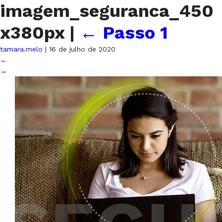
imagem_seguranca_450
x380px
|
←
Passo 1
tamara.melo
|
16 de julho de 2020
←
→