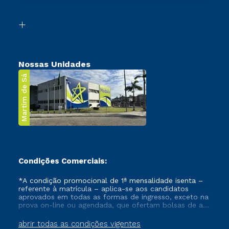
Acessibilidade
Segunda Graduação
Biblioteca
Transferência
Nossas Unidades
Martim de Sá
Condições Comerciais:
*A condição promocional de 1ª mensalidade isenta –
referente à matrícula – aplica-se aos candidatos
aprovados em todas as formas de ingresso, exceto na
prova on-line ou agendada, que ofertam bolsas de até
50% de desconto, ambos ingressantes no semestre
vigente, que ainda não tenham efetivado e/ou não
abrir todas as condições vigentes