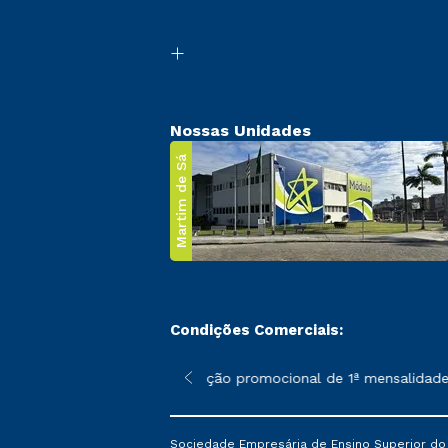
Nossas Unidades
Martim de Sá
Condições Comerciais:
 poderão sofrer alterações nos períodos de rematrícula conforme
*A condição promocional de 1ª mensalidade i
Sociedade Empresária de Ensino Superior do L