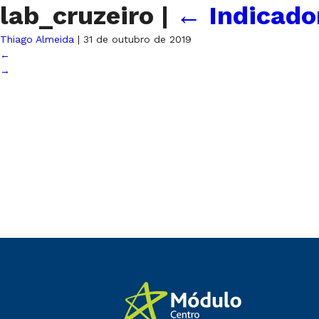
lab_cruzeiro
|
←
Indicado
Thiago Almeida
|
31 de outubro de 2019
←
→