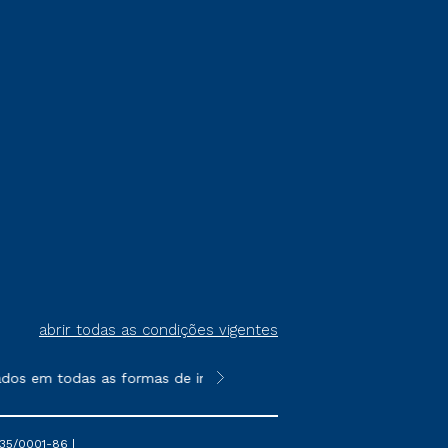
abrir todas as condições vigentes
ados em todas as formas de ingresso, exceto na prova on-line ou
**Semipresencial é um formato do E
35/0001-86 |