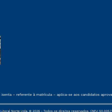
 exposto no contrato de prestação de serviços.
senta – referente à matrícula – aplica-se aos candidatos aprov
itoral Norte Ltda. © 2026 - Todos os direitos reservados. CNPJ: 50.005.7