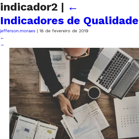
indicador2
|
←
Indicadores de Qualidade
jefferson.moraes
|
18 de fevereiro de 2019
←
→