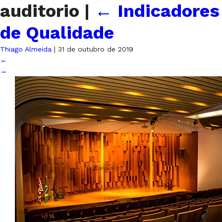
auditorio
|
←
Indicadores
de Qualidade
Thiago Almeida
|
31 de outubro de 2019
←
→