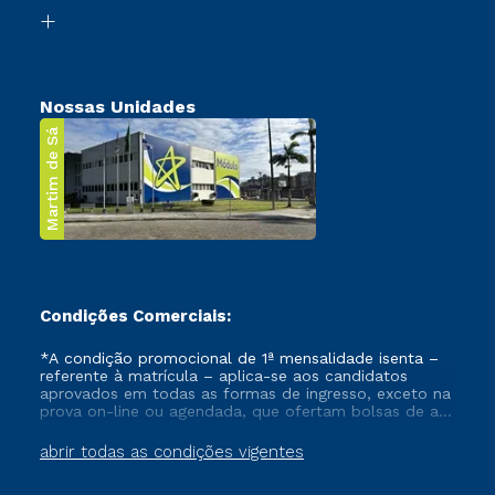
Biblioteca
Transferência
Nossas Unidades
Martim de Sá
Condições Comerciais:
*A condição promocional de 1ª mensalidade isenta –
referente à matrícula – aplica-se aos candidatos
aprovados em todas as formas de ingresso, exceto na
prova on-line ou agendada, que ofertam bolsas de até
50% de desconto, ambos ingressantes no semestre
vigente, que ainda não tenham efetivado e/ou não
abrir todas as condições vigentes
tenham cancelado ou trancado sua matrícula em uma
das Instituições da Cruzeiro do Sul Educacional, no