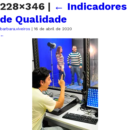
228×346
|
←
Indicadores
de Qualidade
barbara.viveiros
|
16 de abril de 2020
←