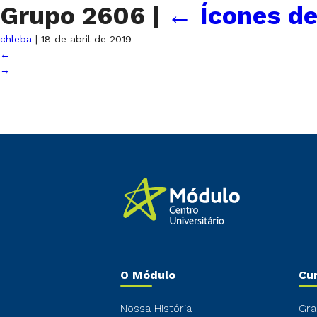
Grupo 2606
|
←
Ícones d
chleba
|
18 de abril de 2019
←
→
O Módulo
Cu
Nossa História
Gra