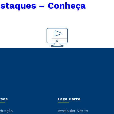
estaques – Conheça
rsos
Faça Parte
duação
Vestibular Mérito