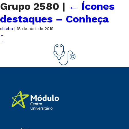
Grupo 2580
|
←
Ícones
destaques – Conheça
chleba
|
18 de abril de 2019
←
→