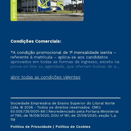
Martim de Sá
Condições Comerciais:
*A condição promocional de 1ª mensalidade isenta –
referente à matrícula – aplica-se aos candidatos
aprovados em todas as formas de ingresso, exceto na
prova on-line ou agendada, que ofertam bolsas de até
50% de desconto, ambos ingressantes no semestre
vigente, que ainda não tenham efetivado e/ou não
abrir todas as condições vigentes
tenham cancelado ou trancado sua matrícula em uma
das Instituições da Cruzeiro do Sul Educacional, no
período de um ano. Tais condições não se aplicam
aos cursos de Medicina, e também para matriculados
via FIES, Prouni e outros programas governamentais, e
Sociedade Empresária de Ensino Superior do Litoral Norte
não se acumula com nenhuma outra campanha
Ltda. © 2026 - Todos os direitos reservados. CNPJ:
ofertada pela Instituição.
50.005.735/0001-86 | Recredenciado pela Portaria Ministerial
nº 765, de 18/09/2020, DOU nº 181, de 21/09/2020, seção 1, p.
119
Política de Privacidade
Política de Cookies