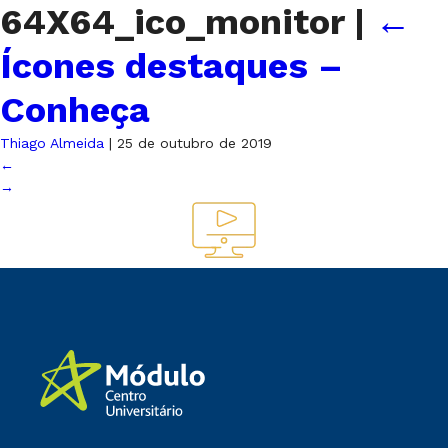
64X64_ico_monitor
|
←
Ícones destaques –
Conheça
Thiago Almeida
|
25 de outubro de 2019
←
→