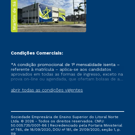
Martim de Sá
Condições Comerciais:
*A condição promocional de 1ª mensalidade isenta –
referente à matrícula – aplica-se aos candidatos
aprovados em todas as formas de ingresso, exceto na
prova on-line ou agendada, que ofertam bolsas de até
50% de desconto, ambos ingressantes no semestre
vigente, que ainda não tenham efetivado e/ou não
abrir todas as condições vigentes
tenham cancelado ou trancado sua matrícula em uma
das Instituições da Cruzeiro do Sul Educacional, no
período de um ano. Tais condições não se aplicam
aos cursos de Medicina, e também para matriculados
via FIES, Prouni e outros programas governamentais, e
Sociedade Empresária de Ensino Superior do Litoral Norte
não se acumula com nenhuma outra campanha
Ltda. © 2026 - Todos os direitos reservados. CNPJ:
ofertada pela Instituição.
50.005.735/0001-86 | Recredenciado pela Portaria Ministerial
nº 765, de 18/09/2020, DOU nº 181, de 21/09/2020, seção 1, p.
119