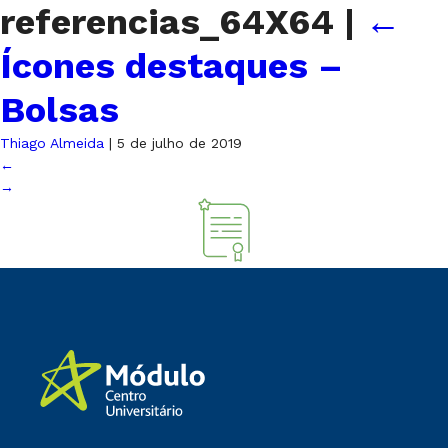
referencias_64X64
|
←
Ícones destaques –
Bolsas
Thiago Almeida
|
5 de julho de 2019
←
→