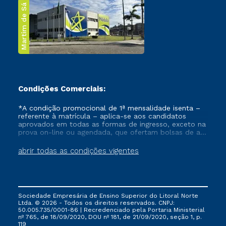
Martim de Sá
Condições Comerciais:
*A condição promocional de 1ª mensalidade isenta –
referente à matrícula – aplica-se aos candidatos
aprovados em todas as formas de ingresso, exceto na
prova on-line ou agendada, que ofertam bolsas de até
50% de desconto, ambos ingressantes no semestre
vigente, que ainda não tenham efetivado e/ou não
abrir todas as condições vigentes
tenham cancelado ou trancado sua matrícula em uma
das Instituições da Cruzeiro do Sul Educacional, no
período de um ano. Tais condições não se aplicam
aos cursos de Medicina, e também para matriculados
via FIES, Prouni e outros programas governamentais, e
Sociedade Empresária de Ensino Superior do Litoral Norte
não se acumula com nenhuma outra campanha
Ltda. © 2026 - Todos os direitos reservados. CNPJ:
ofertada pela Instituição.
50.005.735/0001-86 | Recredenciado pela Portaria Ministerial
nº 765, de 18/09/2020, DOU nº 181, de 21/09/2020, seção 1, p.
119