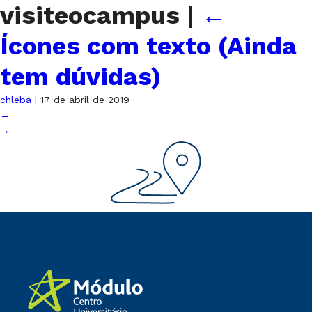
visiteocampus
|
←
Ícones com texto (Ainda
tem dúvidas)
chleba
|
17 de abril de 2019
←
→