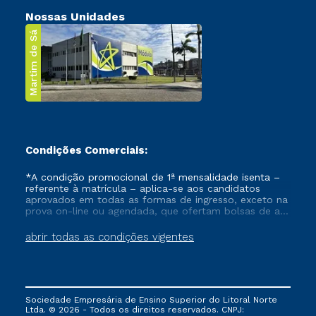
Nossas Unidades
Martim de Sá
Condições Comerciais:
*A condição promocional de 1ª mensalidade isenta –
referente à matrícula – aplica-se aos candidatos
aprovados em todas as formas de ingresso, exceto na
prova on-line ou agendada, que ofertam bolsas de até
50% de desconto, ambos ingressantes no semestre
vigente, que ainda não tenham efetivado e/ou não
abrir todas as condições vigentes
tenham cancelado ou trancado sua matrícula em uma
das Instituições da Cruzeiro do Sul Educacional, no
período de um ano. Tais condições não se aplicam
aos cursos de Medicina, e também para matriculados
via FIES, Prouni e outros programas governamentais, e
Sociedade Empresária de Ensino Superior do Litoral Norte
não se acumula com nenhuma outra campanha
Ltda. © 2026 - Todos os direitos reservados. CNPJ:
ofertada pela Instituição.