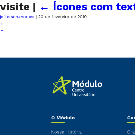
visite
|
←
Ícones com tex
jefferson.moraes
|
20 de fevereiro de 2019
←
→
O Módulo
Cu
Nossa História
Gra