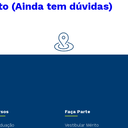
to (Ainda tem dúvidas)
rsos
Faça Parte
duação
Vestibular Mérito