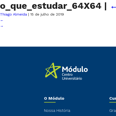
o_que_estudar_64X64
|
Thiago Almeida
|
15 de julho de 2019
←
→
O Módulo
Cu
Nossa História
Gra