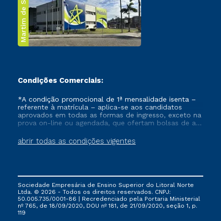
Martim de Sá
Condições Comerciais:
*A condição promocional de 1ª mensalidade isenta –
referente à matrícula – aplica-se aos candidatos
aprovados em todas as formas de ingresso, exceto na
prova on-line ou agendada, que ofertam bolsas de até
50% de desconto, ambos ingressantes no semestre
vigente, que ainda não tenham efetivado e/ou não
abrir todas as condições vigentes
tenham cancelado ou trancado sua matrícula em uma
das Instituições da Cruzeiro do Sul Educacional, no
período de um ano. Tais condições não se aplicam
aos cursos de Medicina, e também para matriculados
via FIES, Prouni e outros programas governamentais, e
Sociedade Empresária de Ensino Superior do Litoral Norte
não se acumula com nenhuma outra campanha
Ltda. © 2026 - Todos os direitos reservados. CNPJ:
ofertada pela Instituição.
50.005.735/0001-86 | Recredenciado pela Portaria Ministerial
nº 765, de 18/09/2020, DOU nº 181, de 21/09/2020, seção 1, p.
119