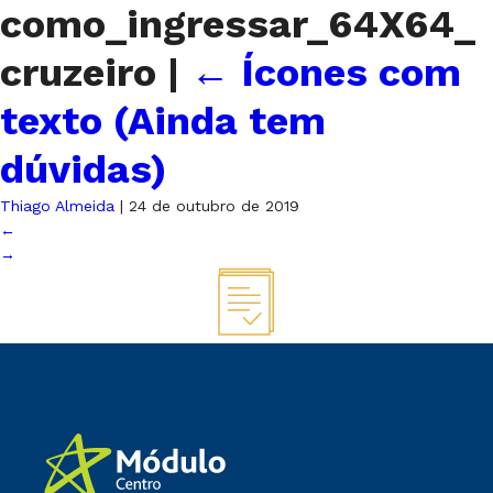
como_ingressar_64X64_
cruzeiro
|
←
Ícones com
texto (Ainda tem
dúvidas)
Thiago Almeida
|
24 de outubro de 2019
←
→