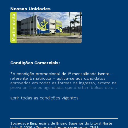
Nossas Unidades
Martim de Sá
Condições Comerciais:
*A condição promocional de 1ª mensalidade isenta –
referente à matrícula – aplica-se aos candidatos
aprovados em todas as formas de ingresso, exceto na
prova on-line ou agendada, que ofertam bolsas de até
50% de desconto, ambos ingressantes no semestre
vigente, que ainda não tenham efetivado e/ou não
abrir todas as condições vigentes
tenham cancelado ou trancado sua matrícula em uma
das Instituições da Cruzeiro do Sul Educacional, no
período de um ano. Tais condições não se aplicam
aos cursos de Medicina, e também para matriculados
via FIES, Prouni e outros programas governamentais, e
Sociedade Empresária de Ensino Superior do Litoral Norte
não se acumula com nenhuma outra campanha
Ltda. © 2026 - Todos os direitos reservados. CNPJ: