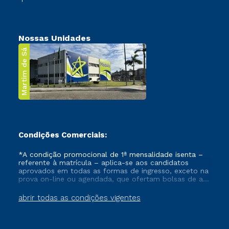
Nossas Unidades
Martim de Sá
Condições Comerciais:
*A condição promocional de 1ª mensalidade isenta –
referente à matrícula – aplica-se aos candidatos
aprovados em todas as formas de ingresso, exceto na
prova on-line ou agendada, que ofertam bolsas de até
50% de desconto, ambos ingressantes no semestre
vigente, que ainda não tenham efetivado e/ou não
abrir todas as condições vigentes
tenham cancelado ou trancado sua matrícula em uma
das Instituições da Cruzeiro do Sul Educacional, no
período de um ano. Tais condições não se aplicam
aos cursos de Medicina, e também para matriculados