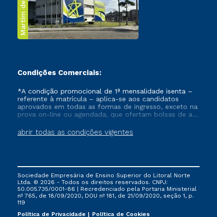
Martim de Sá
Condições Comerciais:
*A condição promocional de 1ª mensalidade isenta –
referente à matrícula – aplica-se aos candidatos
aprovados em todas as formas de ingresso, exceto na
prova on-line ou agendada, que ofertam bolsas de até
50% de desconto, ambos ingressantes no semestre
vigente, que ainda não tenham efetivado e/ou não
abrir todas as condições vigentes
tenham cancelado ou trancado sua matrícula em uma
das Instituições da Cruzeiro do Sul Educacional, no
período de um ano. Tais condições não se aplicam
aos cursos de Medicina, e também para matriculados
via FIES, Prouni e outros programas governamentais, e
Sociedade Empresária de Ensino Superior do Litoral Norte
não se acumula com nenhuma outra campanha
Ltda. © 2026 - Todos os direitos reservados. CNPJ:
ofertada pela Instituição.
50.005.735/0001-86 | Recredenciado pela Portaria Ministerial
nº 765, de 18/09/2020, DOU nº 181, de 21/09/2020, seção 1, p.
119
Política de Privacidade
Política de Cookies