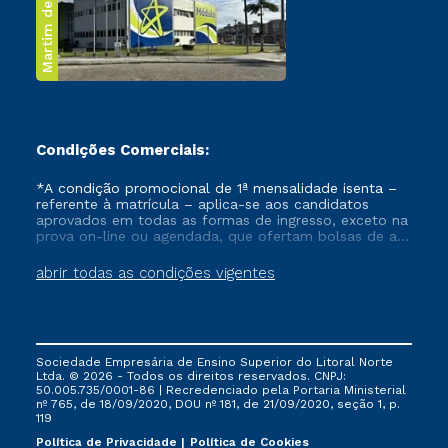
Martim de Sá
Condições Comerciais:
*A condição promocional de 1ª mensalidade isenta –
referente à matrícula – aplica-se aos candidatos
aprovados em todas as formas de ingresso, exceto na
prova on-line ou agendada, que ofertam bolsas de até
50% de desconto, ambos ingressantes no semestre
vigente, que ainda não tenham efetivado e/ou não
abrir todas as condições vigentes
tenham cancelado ou trancado sua matrícula em uma
das Instituições da Cruzeiro do Sul Educacional, no
período de um ano. Tais condições não se aplicam
aos cursos de Medicina, e também para matriculados
via FIES, Prouni e outros programas governamentais, e
Sociedade Empresária de Ensino Superior do Litoral Norte
não se acumula com nenhuma outra campanha
Ltda. © 2026 - Todos os direitos reservados. CNPJ:
ofertada pela Instituição.
50.005.735/0001-86 | Recredenciado pela Portaria Ministerial
nº 765, de 18/09/2020, DOU nº 181, de 21/09/2020, seção 1, p.
119
Política de Privacidade
Política de Cookies