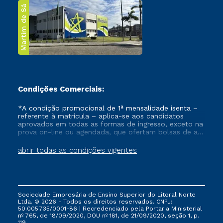
Martim de Sá
Condições Comerciais:
*A condição promocional de 1ª mensalidade isenta –
referente à matrícula – aplica-se aos candidatos
aprovados em todas as formas de ingresso, exceto na
prova on-line ou agendada, que ofertam bolsas de até
50% de desconto, ambos ingressantes no semestre
vigente, que ainda não tenham efetivado e/ou não
abrir todas as condições vigentes
tenham cancelado ou trancado sua matrícula em uma
das Instituições da Cruzeiro do Sul Educacional, no
período de um ano. Tais condições não se aplicam
aos cursos de Medicina, e também para matriculados
via FIES, Prouni e outros programas governamentais, e
Sociedade Empresária de Ensino Superior do Litoral Norte
não se acumula com nenhuma outra campanha
Ltda. © 2026 - Todos os direitos reservados. CNPJ:
ofertada pela Instituição.
50.005.735/0001-86 | Recredenciado pela Portaria Ministerial
nº 765, de 18/09/2020, DOU nº 181, de 21/09/2020, seção 1, p.
119