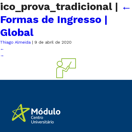
ico_prova_tradicional
|
←
Formas de Ingresso |
Global
Thiago Almeida
|
9 de abril de 2020
←
→