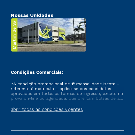
Nossas Unidades
Martim de Sá
Condições Comerciais:
*A condição promocional de 1ª mensalidade isenta –
referente à matrícula – aplica-se aos candidatos
aprovados em todas as formas de ingresso, exceto na
prova on-line ou agendada, que ofertam bolsas de até
50% de desconto, ambos ingressantes no semestre
vigente, que ainda não tenham efetivado e/ou não
abrir todas as condições vigentes
tenham cancelado ou trancado sua matrícula em uma
das Instituições da Cruzeiro do Sul Educacional, no
período de um ano. Tais condições não se aplicam
aos cursos de Medicina, e também para matriculados
via FIES, Prouni e outros programas governamentais, e