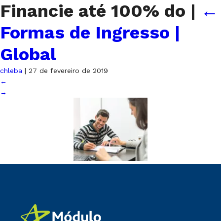
Financie até 100% do
|
←
Formas de Ingresso |
Global
chleba
|
27 de fevereiro de 2019
←
→