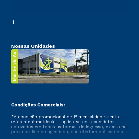
Canais de Atendimento
Retorne ao Curso
Acessibilidade
Segunda Graduação
Biblioteca
Transferência
Nossas Unidades
Martim de Sá
Condições Comerciais:
*A condição promocional de 1ª mensalidade isenta –
referente à matrícula – aplica-se aos candidatos
aprovados em todas as formas de ingresso, exceto na
prova on-line ou agendada, que ofertam bolsas de até
50% de desconto, ambos ingressantes no semestre