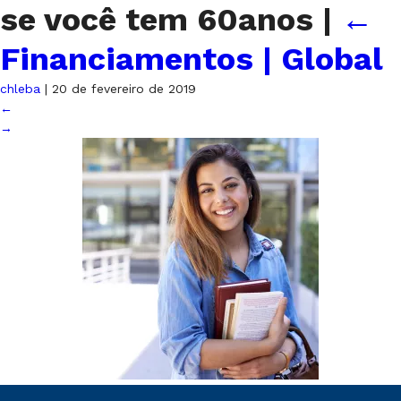
se você tem 60anos
|
←
Financiamentos | Global
chleba
|
20 de fevereiro de 2019
←
→