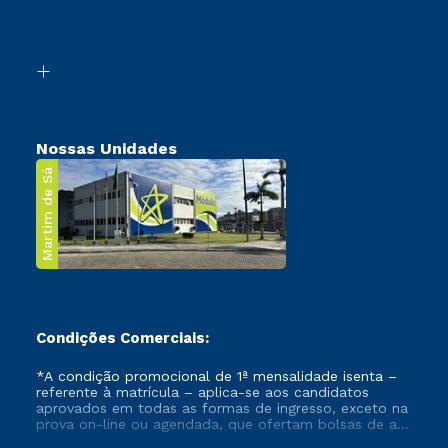
Canais de Atendimento
Retorne ao Curso
Acessibilidade
Segunda Graduação
Biblioteca
Transferência
Nossas Unidades
Martim de Sá
Condições Comerciais:
*A condição promocional de 1ª mensalidade isenta –
referente à matrícula – aplica-se aos candidatos
aprovados em todas as formas de ingresso, exceto na
prova on-line ou agendada, que ofertam bolsas de até
50% de desconto, ambos ingressantes no semestre