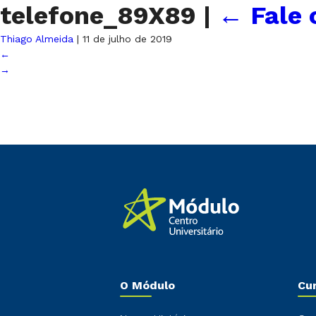
telefone_89X89
|
←
Fale 
Thiago Almeida
|
11 de julho de 2019
←
→
O Módulo
Cu