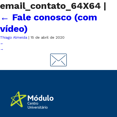
email_contato_64X64
|
←
Fale conosco (com
vídeo)
Thiago Almeida
|
15 de abril de 2020
←
→