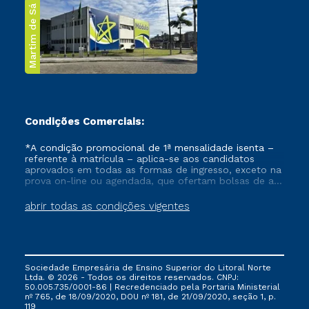
Martim de Sá
Condições Comerciais:
*A condição promocional de 1ª mensalidade isenta –
referente à matrícula – aplica-se aos candidatos
aprovados em todas as formas de ingresso, exceto na
prova on-line ou agendada, que ofertam bolsas de até
50% de desconto, ambos ingressantes no semestre
vigente, que ainda não tenham efetivado e/ou não
abrir todas as condições vigentes
tenham cancelado ou trancado sua matrícula em uma
das Instituições da Cruzeiro do Sul Educacional, no
período de um ano. Tais condições não se aplicam
aos cursos de Medicina, e também para matriculados
via FIES, Prouni e outros programas governamentais, e
Sociedade Empresária de Ensino Superior do Litoral Norte
não se acumula com nenhuma outra campanha
Ltda. © 2026 - Todos os direitos reservados. CNPJ:
ofertada pela Instituição.
50.005.735/0001-86 | Recredenciado pela Portaria Ministerial
nº 765, de 18/09/2020, DOU nº 181, de 21/09/2020, seção 1, p.
119