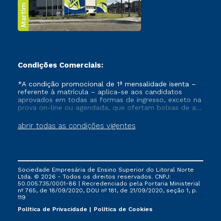
Martim de Sá
Condições Comerciais:
*A condição promocional de 1ª mensalidade isenta –
referente à matrícula – aplica-se aos candidatos
aprovados em todas as formas de ingresso, exceto na
prova on-line ou agendada, que ofertam bolsas de até
50% de desconto, ambos ingressantes no semestre
vigente, que ainda não tenham efetivado e/ou não
abrir todas as condições vigentes
tenham cancelado ou trancado sua matrícula em uma
das Instituições da Cruzeiro do Sul Educacional, no
período de um ano. Tais condições não se aplicam
aos cursos de Medicina, e também para matriculados
via FIES, Prouni e outros programas governamentais, e
Sociedade Empresária de Ensino Superior do Litoral Norte
não se acumula com nenhuma outra campanha
Ltda. © 2026 - Todos os direitos reservados. CNPJ:
ofertada pela Instituição.
50.005.735/0001-86 | Recredenciado pela Portaria Ministerial
nº 765, de 18/09/2020, DOU nº 181, de 21/09/2020, seção 1, p.
119
Política de Privacidade
Política de Cookies