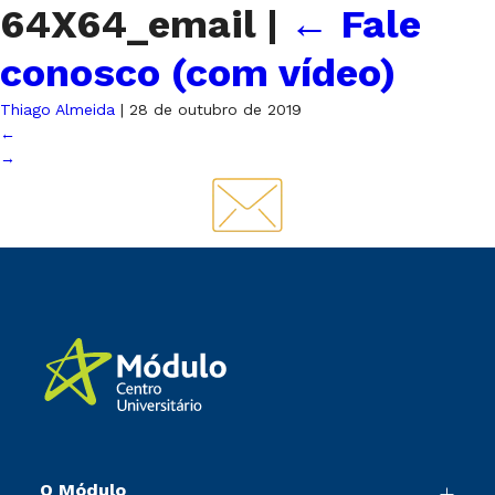
64X64_email
|
←
Fale
conosco (com vídeo)
Thiago Almeida
|
28 de outubro de 2019
←
→
O Módulo