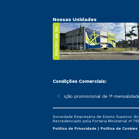
Nossas Unidades
Martim de Sá
Condições Comerciais:
 poderão sofrer alterações nos períodos de rematrícula conforme
*A condição promocional de 1ª mensalidade 
Sociedade Empresária de Ensino Superior do L
Recredenciado pela Portaria Ministerial nº 765
Política de Privacidade
Política de Cookies