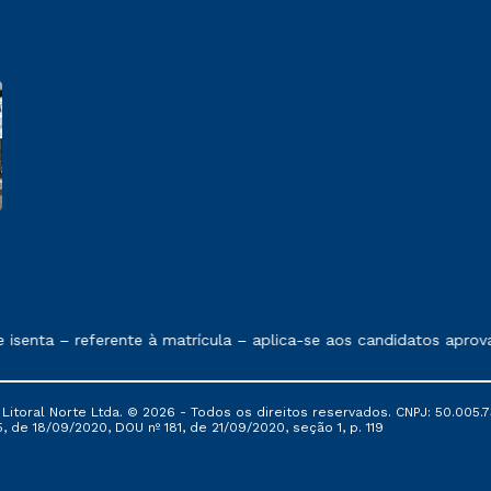
 exposto no contrato de prestação de serviços.
isenta – referente à matrícula – aplica-se aos candidatos aprov
itoral Norte Ltda. © 2026 - Todos os direitos reservados. CNPJ: 50.005.7
, de 18/09/2020, DOU nº 181, de 21/09/2020, seção 1, p. 119