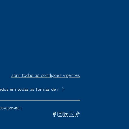
abrir todas as condições vigentes
ados em todas as formas de ingresso, exceto na prova on-line o
**Semipresencial é um formato do E
35/0001-86 |