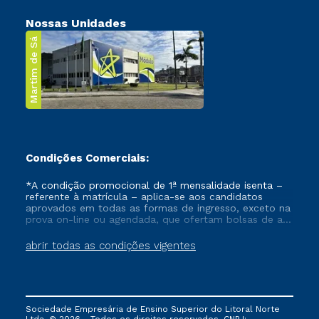
Nossas Unidades
Martim de Sá
Condições Comerciais:
*A condição promocional de 1ª mensalidade isenta –
referente à matrícula – aplica-se aos candidatos
aprovados em todas as formas de ingresso, exceto na
prova on-line ou agendada, que ofertam bolsas de até
50% de desconto, ambos ingressantes no semestre
vigente, que ainda não tenham efetivado e/ou não
abrir todas as condições vigentes
tenham cancelado ou trancado sua matrícula em uma
das Instituições da Cruzeiro do Sul Educacional, no
período de um ano. Tais condições não se aplicam
aos cursos de Medicina, e também para matriculados
via FIES, Prouni e outros programas governamentais, e
Sociedade Empresária de Ensino Superior do Litoral Norte
não se acumula com nenhuma outra campanha