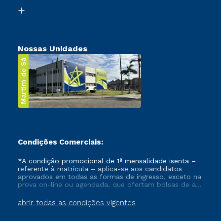
Biblioteca
Transferência
Nossas Unidades
Martim de Sá
Condições Comerciais:
*A condição promocional de 1ª mensalidade isenta –
referente à matrícula – aplica-se aos candidatos
aprovados em todas as formas de ingresso, exceto na
prova on-line ou agendada, que ofertam bolsas de até
50% de desconto, ambos ingressantes no semestre
vigente, que ainda não tenham efetivado e/ou não
abrir todas as condições vigentes
tenham cancelado ou trancado sua matrícula em uma
das Instituições da Cruzeiro do Sul Educacional, no