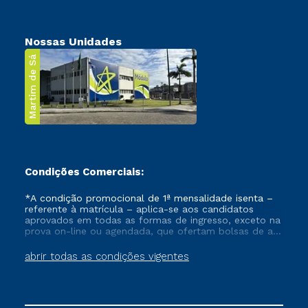
Nossas Unidades
Martim de Sá
Condições Comerciais:
*A condição promocional de 1ª mensalidade isenta –
referente à matrícula – aplica-se aos candidatos
aprovados em todas as formas de ingresso, exceto na
prova on-line ou agendada, que ofertam bolsas de até
50% de desconto, ambos ingressantes no semestre
vigente, que ainda não tenham efetivado e/ou não
abrir todas as condições vigentes
tenham cancelado ou trancado sua matrícula em uma
das Instituições da Cruzeiro do Sul Educacional, no
período de um ano. Tais condições não se aplicam
aos cursos de Medicina, e também para matriculados